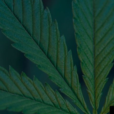
Cannaline CBD Tea Immune
System – 20 teabags
6,90
€
Προσθήκη Στο Καλάθι