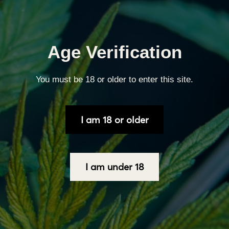
39,90 €.
Age Verification
You must be 18 or older to enter this site.
Φυσική Καλλιέργεια
I am 18 or older
I am under 18
Φυσική Αγροτική Συγκομιδή